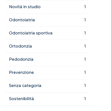
Novità in studio
1
Odontoiatria
1
Odontoiatria sportiva
1
Ortodonzia
1
Pedodonzia
1
Prevenzione
1
Senza categoria
1
Sostenibilità
1