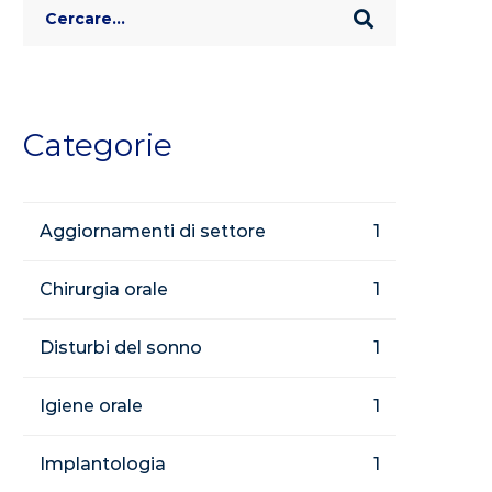
Search
for:
Categorie
Aggiornamenti di settore
1
Chirurgia orale
1
Disturbi del sonno
1
Igiene orale
1
Implantologia
1