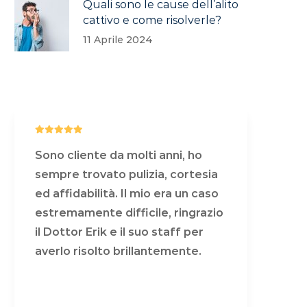
Quali sono le cause dell’alito
cattivo e come risolverle?
11 Aprile 2024
Sono cliente da molti anni, ho
Son
sempre trovato pulizia, cortesia
sem
ed affidabilità. Il mio era un caso
ed 
estremamente difficile, ringrazio
est
il Dottor Erik e il suo staff per
il 
averlo risolto brillantemente.
ave
COSA DICONO DI NOI