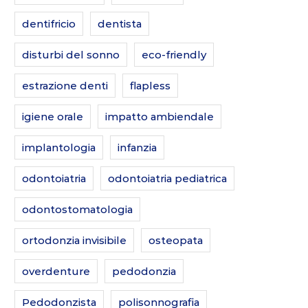
dentifricio
dentista
disturbi del sonno
eco-friendly
estrazione denti
flapless
igiene orale
impatto ambiendale
implantologia
infanzia
odontoiatria
odontoiatria pediatrica
odontostomatologia
ortodonzia invisibile
osteopata
overdenture
pedodonzia
Pedodonzista
polisonnografia