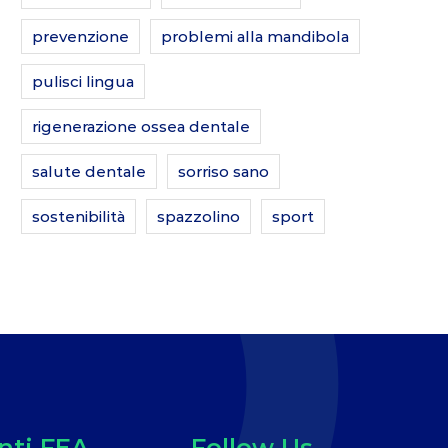
prevenzione
problemi alla mandibola
pulisci lingua
rigenerazione ossea dentale
salute dentale
sorriso sano
sostenibilità
spazzolino
sport
ti FEA
Follow Us