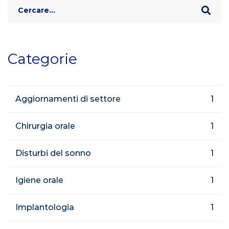
Search
for:
Categorie
Aggiornamenti di settore
1
Chirurgia orale
1
Disturbi del sonno
1
Igiene orale
1
Implantologia
1