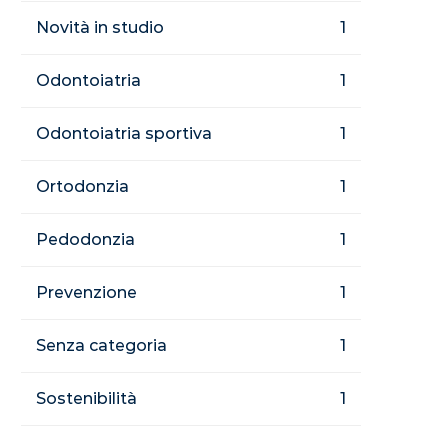
Novità in studio
1
Odontoiatria
1
Odontoiatria sportiva
1
Ortodonzia
1
Pedodonzia
1
Prevenzione
1
Senza categoria
1
Sostenibilità
1