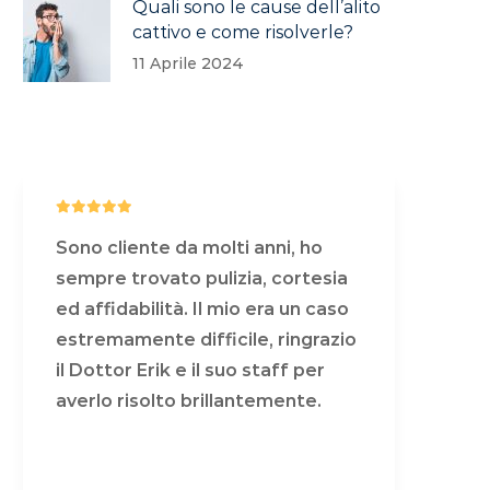
Quali sono le cause dell’alito
cattivo e come risolverle?
11 Aprile 2024
Sono cliente da molti anni, ho
Son
sempre trovato pulizia, cortesia
sem
ed affidabilità. Il mio era un caso
ed 
estremamente difficile, ringrazio
est
il Dottor Erik e il suo staff per
il 
averlo risolto brillantemente.
ave
COSA DICONO DI NOI