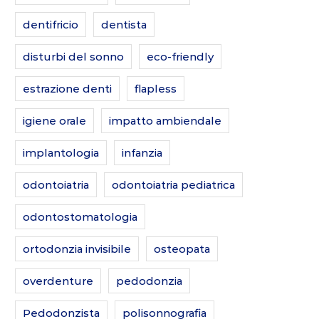
dentifricio
dentista
disturbi del sonno
eco-friendly
estrazione denti
flapless
igiene orale
impatto ambiendale
implantologia
infanzia
odontoiatria
odontoiatria pediatrica
odontostomatologia
ortodonzia invisibile
osteopata
overdenture
pedodonzia
Pedodonzista
polisonnografia