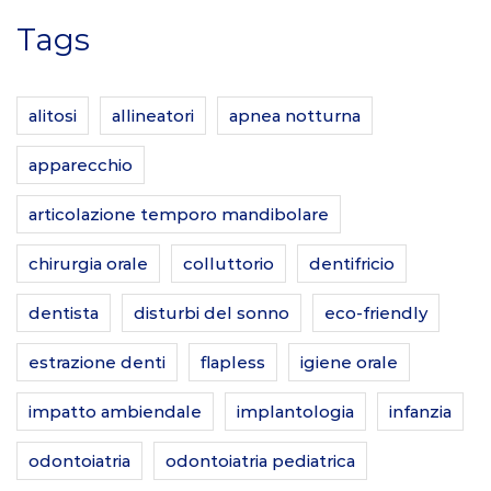
Tags
alitosi
allineatori
apnea notturna
apparecchio
articolazione temporo mandibolare
chirurgia orale
colluttorio
dentifricio
dentista
disturbi del sonno
eco-friendly
estrazione denti
flapless
igiene orale
impatto ambiendale
implantologia
infanzia
odontoiatria
odontoiatria pediatrica