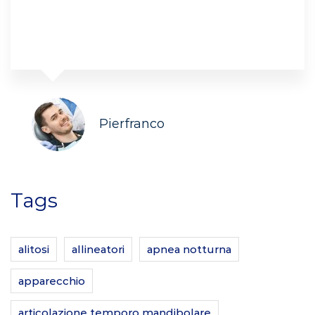
COSA DICONO DI NOI
Pierfranco
Tags
alitosi
allineatori
apnea notturna
apparecchio
articolazione temporo mandibolare