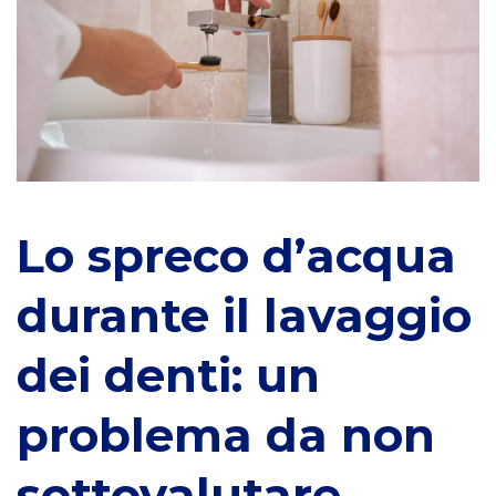
d’acqua
durante
il
lavaggio
dei
Lo spreco d’acqua
denti:
durante il lavaggio
un
dei denti: un
problema
problema da non
da
sottovalutare