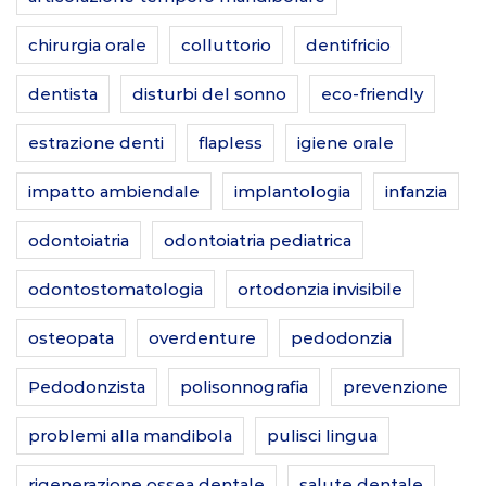
chirurgia orale
colluttorio
dentifricio
dentista
disturbi del sonno
eco-friendly
estrazione denti
flapless
igiene orale
impatto ambiendale
implantologia
infanzia
odontoiatria
odontoiatria pediatrica
odontostomatologia
ortodonzia invisibile
osteopata
overdenture
pedodonzia
Pedodonzista
polisonnografia
prevenzione
problemi alla mandibola
pulisci lingua
rigenerazione ossea dentale
salute dentale