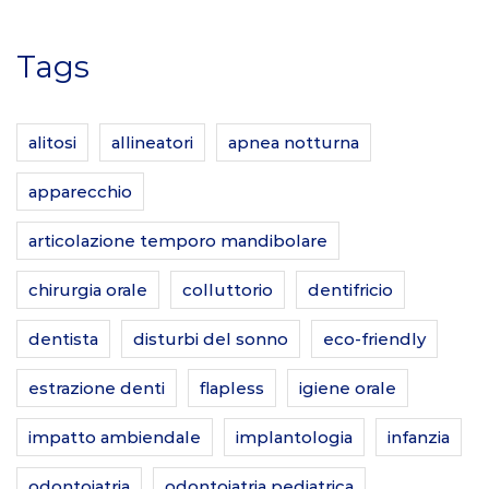
Tags
alitosi
allineatori
apnea notturna
apparecchio
articolazione temporo mandibolare
chirurgia orale
colluttorio
dentifricio
dentista
disturbi del sonno
eco-friendly
estrazione denti
flapless
igiene orale
impatto ambiendale
implantologia
infanzia
odontoiatria
odontoiatria pediatrica