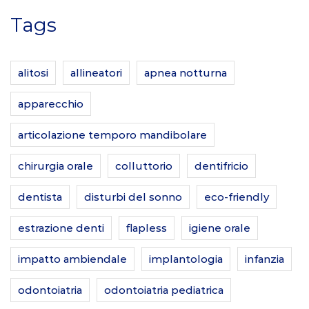
Tags
alitosi
allineatori
apnea notturna
apparecchio
articolazione temporo mandibolare
chirurgia orale
colluttorio
dentifricio
dentista
disturbi del sonno
eco-friendly
estrazione denti
flapless
igiene orale
impatto ambiendale
implantologia
infanzia
odontoiatria
odontoiatria pediatrica