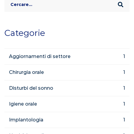
Search
for:
Categorie
Aggiornamenti di settore
1
Chirurgia orale
1
Disturbi del sonno
1
Igiene orale
1
Implantologia
1