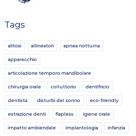
Tags
alitosi
allineatori
apnea notturna
apparecchio
articolazione temporo mandibolare
chirurgia orale
colluttorio
dentifricio
dentista
disturbi del sonno
eco-friendly
estrazione denti
flapless
igiene orale
impatto ambiendale
implantologia
infanzia