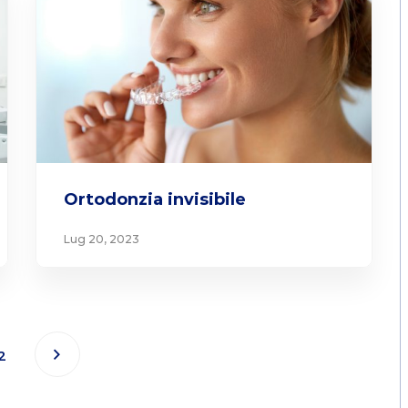
Ortodonzia invisibile
Lug 20, 2023
Sono cliente da molti anni, ho
sempre trovato pulizia, cortesia
ed affidabilità. Il mio era un caso
estremamente difficile, ringrazio
2
il Dottor Erik e il suo staff per
averlo risolto brillantemente.