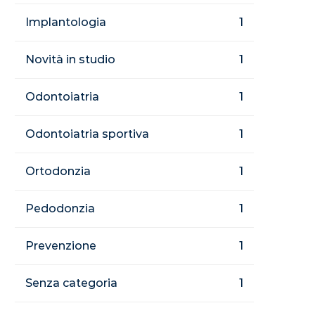
Implantologia
1
Novità in studio
1
Odontoiatria
1
Odontoiatria sportiva
1
Ortodonzia
1
Pedodonzia
1
Prevenzione
1
Senza categoria
1