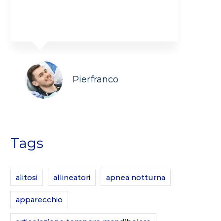
COSA DICONO DI NOI
Pierfranco
Tags
alitosi
allineatori
apnea notturna
apparecchio