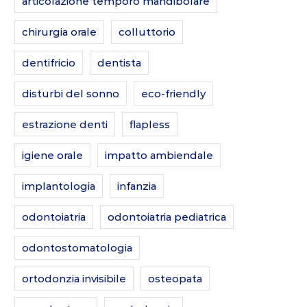
articolazione temporo mandibolare
chirurgia orale
colluttorio
dentifricio
dentista
disturbi del sonno
eco-friendly
estrazione denti
flapless
igiene orale
impatto ambiendale
implantologia
infanzia
odontoiatria
odontoiatria pediatrica
odontostomatologia
ortodonzia invisibile
osteopata