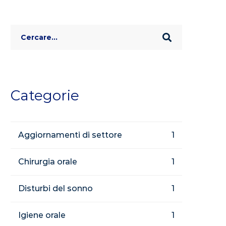
Search
for:
Categorie
Aggiornamenti di settore
1
Chirurgia orale
1
Disturbi del sonno
1
Igiene orale
1