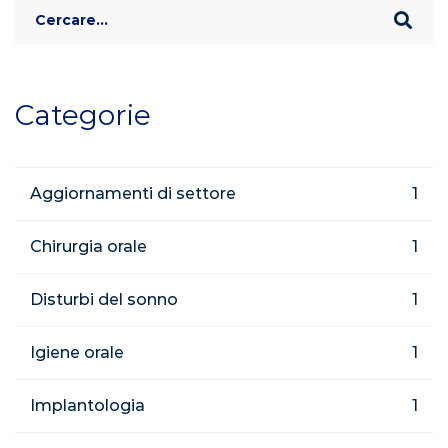
Search
for:
Categorie
Aggiornamenti di settore
1
Chirurgia orale
1
Disturbi del sonno
1
Igiene orale
1
Implantologia
1