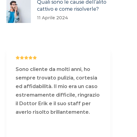
Quali sono le cause dell’alito
cattivo e come risolverle?
11 Aprile 2024
Sono cliente da molti anni, ho
Son
sempre trovato pulizia, cortesia
sem
ed affidabilità. Il mio era un caso
ed 
estremamente difficile, ringrazio
est
il Dottor Erik e il suo staff per
il 
averlo risolto brillantemente.
ave
COSA DICONO DI NOI