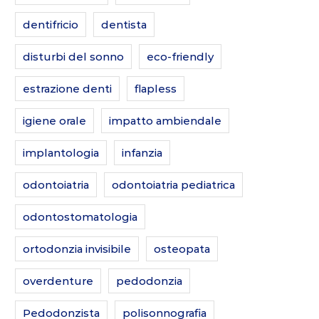
dentifricio
dentista
disturbi del sonno
eco-friendly
estrazione denti
flapless
igiene orale
impatto ambiendale
implantologia
infanzia
odontoiatria
odontoiatria pediatrica
odontostomatologia
ortodonzia invisibile
osteopata
overdenture
pedodonzia
Pedodonzista
polisonnografia