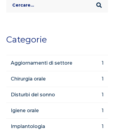
Search
for:
Categorie
Aggiornamenti di settore
1
Chirurgia orale
1
Disturbi del sonno
1
Igiene orale
1
Implantologia
1