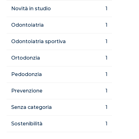
Novità in studio
1
Odontoiatria
1
Odontoiatria sportiva
1
Ortodonzia
1
Pedodonzia
1
Prevenzione
1
Senza categoria
1
Sostenibilità
1