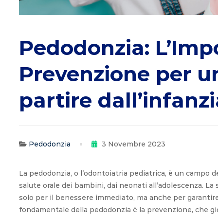
sano
Pedodonzia: L’Imp
a
Prevenzione per un
partire
partire dall’infanz
dall’infanzia
Pedodonzia
3 Novembre 2023
La pedodonzia, o l’odontoiatria pediatrica, è un campo d
salute orale dei bambini, dai neonati all’adolescenza. L
solo per il benessere immediato, ma anche per garantir
fondamentale della pedodonzia è la prevenzione, che g