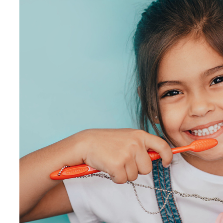
Pedodonzia:
L’Importanza
della
Prevenzione
per
un
sorriso