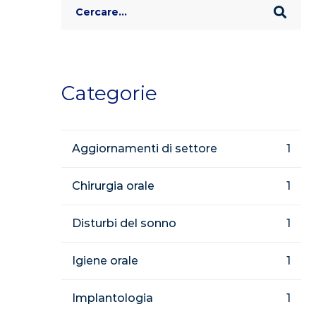
Search
for:
Categorie
Aggiornamenti di settore
1
Chirurgia orale
1
Disturbi del sonno
1
Igiene orale
1
Implantologia
1