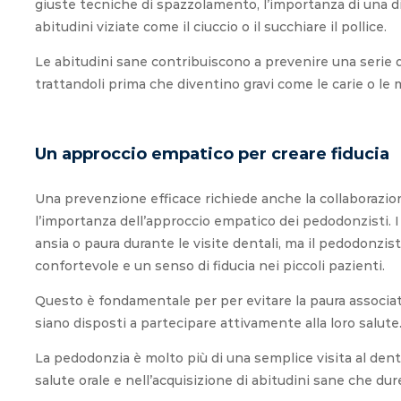
giuste tecniche di spazzolamento, l’importanza di una die
abitudini viziate come il ciuccio o il succhiare il pollice.
Le abitudini sane contribuiscono a prevenire una serie 
trattandoli prima che diventino gravi come le carie o le 
Un approccio empatico per creare fiducia
Una prevenzione efficace richiede anche la collaborazione
Sono cliente da molti anni, ho
l’importanza dell’approccio empatico dei pedodonzisti.
sempre trovato pulizia, cortesia
ansia o paura durante le visite dentali, ma il pedodonzis
ed affidabilità. Il mio era un caso
confortevole e un senso di fiducia nei piccoli pazienti.
estremamente difficile, ringrazio
Questo è fondamentale per per evitare la paura associat
il Dottor Erik e il suo staff per
siano disposti a partecipare attivamente alla loro salute
averlo risolto brillantemente.
La pedodonzia è molto più di una semplice visita al dent
COSA DICONO DI NOI
salute orale e nell’acquisizione di abitudini sane che dur