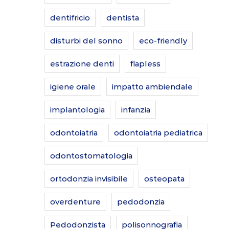
dentifricio
dentista
disturbi del sonno
eco-friendly
estrazione denti
flapless
igiene orale
impatto ambiendale
implantologia
infanzia
odontoiatria
odontoiatria pediatrica
odontostomatologia
ortodonzia invisibile
osteopata
overdenture
pedodonzia
Pedodonzista
polisonnografia