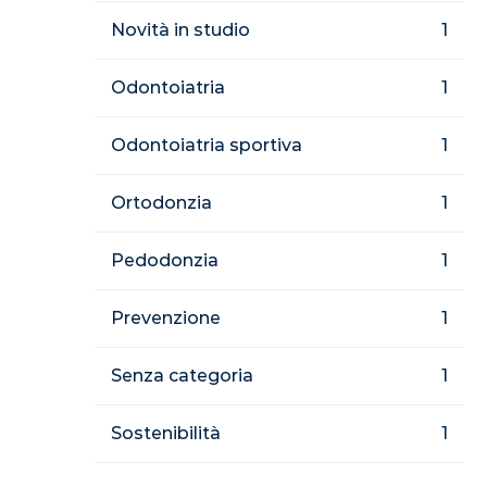
Novità in studio
1
Odontoiatria
1
Odontoiatria sportiva
1
Ortodonzia
1
Pedodonzia
1
Prevenzione
1
Senza categoria
1
Sostenibilità
1