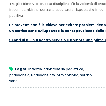
Tra gli obiettivi di questa disciplina c’è la volontà di c
in cui i bambini si sentano ascoltati e rispettati e in cui
positiva.
Pierfranco
La prevenzione è la chiave per evitare problemi dentali
un sorriso sano sviluppando la consapevolezza della c
Scopri di più sul nostro servizio e prenota una prima
Tags:
infanzia
,
odontoiatria pediatrica
,
pedodonzia
,
Pedodonzista
,
prevenzione
,
sorriso
sano