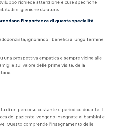
i sviluppo richiede attenzione e cure specifiche
abitudini igieniche durature.
rendano l’importanza di questa specialità
pedodonzista, ignorando i benefici a lungo termine
u una prospettiva empatica e sempre vicina alle
iglie sul valore delle prime visite, della
tarie.
ta di un percorso costante e periodico durante il
 bocca del paziente, vengono insegnate ai bambini e
engive. Questo comprende l’insegnamento delle