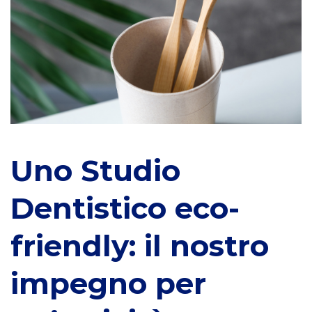
Dentistico
eco-
friendly:
il
nostro
Uno Studio
impegno
Dentistico eco-
per
friendly: il nostro
un’attività
impegno per
sostenibile