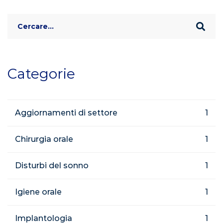
Search
for:
Categorie
Aggiornamenti di settore
1
Chirurgia orale
1
Disturbi del sonno
1
Igiene orale
1
Implantologia
1