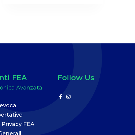
ti FEA
Follow Us
revoca
ertativo
 Privacy FEA
Generali